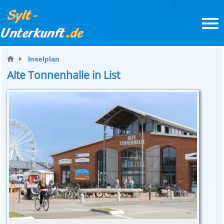
Inselplan
Alte Tonnenhalle in List