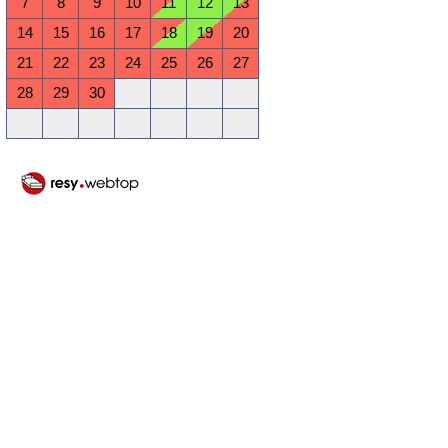
7
8
9
10
11
12
13
14
15
16
17
18
19
20
21
22
23
24
25
26
27
28
29
30
Oktober 2026
Mo
Di
Mi
Do
Fr
Sa
So
1
2
3
4
5
6
7
8
9
10
11
12
13
14
15
16
17
18
19
20
21
22
23
24
25
26
27
28
29
30
31
November 2026