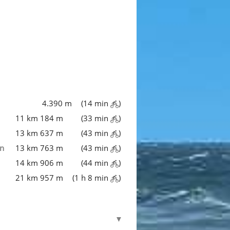
4.390 m
(14 min
)
11 km 184 m
(33 min
)
13 km 637 m
(43 min
)
en
13 km 763 m
(43 min
)
14 km 906 m
(44 min
)
21 km 957 m
(1 h 8 min
)