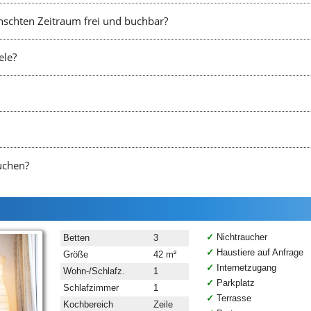
nschten Zeitraum frei und buchbar?
ele?
uchen?
Nichtraucher
Betten
3
Haustiere auf Anfrage
Größe
42 m²
Internetzugang
Wohn-/Schlafz.
1
Parkplatz
Schlafzimmer
1
Terrasse
Kochbereich
Zeile