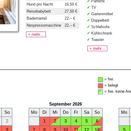
Parterre
Hund pro Nacht
16,50 €
TV
Reisebabybett
27,50 €
Gartenmöbel
Bademantel
22,– €
Doppelbett
Nespressomaschine
22,– €
Schlafsofa
Kühlschrank
+ mehr…
Toaster
+ mehr…