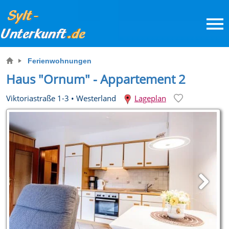
Ferienwohnungen
Haus "Ornum" - Appartement 2
Viktoriastraße 1-3
•
Westerland
Lageplan