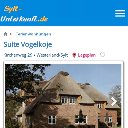
Ferienwohnungen
Suite Vogelkoje
Kirchenweg 29
•
Westerland/Sylt
Lageplan