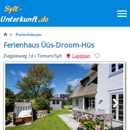
Ferienhäuser
Ferienhaus Üüs-Droom-Hüs
Ziegeleiweg 1d
•
Tinnum/Sylt
Lageplan