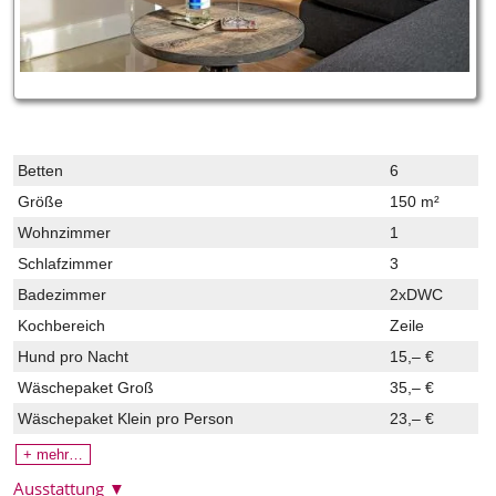
Betten
6
Größe
150 m²
Wohnzimmer
1
Schlafzimmer
3
Badezimmer
2xDWC
Kochbereich
Zeile
Hund pro Nacht
15,– €
Wäschepaket Groß
35,– €
Wäschepaket Klein
pro Person
23,– €
+ mehr…
Ausstattung
▼