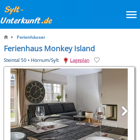
Ferienhäuser
Ferienhaus Monkey Island
Steintal 50
•
Hörnum/Sylt
Lageplan