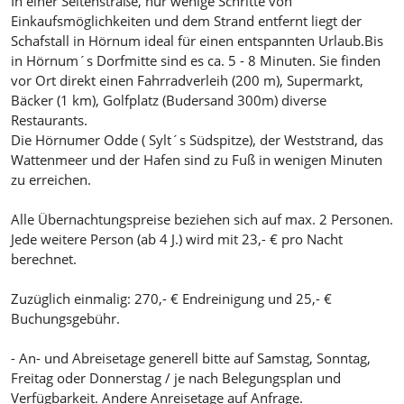
In einer Seitenstraße, nur wenige Schritte von
Einkaufsmöglichkeiten und dem Strand entfernt liegt der
Schafstall in Hörnum ideal für einen entspannten Urlaub.Bis
in Hörnum´s Dorfmitte sind es ca. 5 - 8 Minuten. Sie finden
vor Ort direkt einen Fahrradverleih (200 m), Supermarkt,
Bäcker (1 km), Golfplatz (Budersand 300m) diverse
Restaurants.
Die Hörnumer Odde ( Sylt´s Südspitze), der Weststrand, das
Wattenmeer und der Hafen sind zu Fuß in wenigen Minuten
zu erreichen.
Alle Übernachtungspreise beziehen sich auf max. 2 Personen.
Jede weitere Person (ab 4 J.) wird mit 23,- € pro Nacht
berechnet.
Zuzüglich einmalig: 270,- € Endreinigung und 25,- €
Buchungsgebühr.
- An- und Abreisetage generell bitte auf Samstag, Sonntag,
Freitag oder Donnerstag / je nach Belegungsplan und
Verfügbarkeit. Andere Anreisetage auf Anfrage.