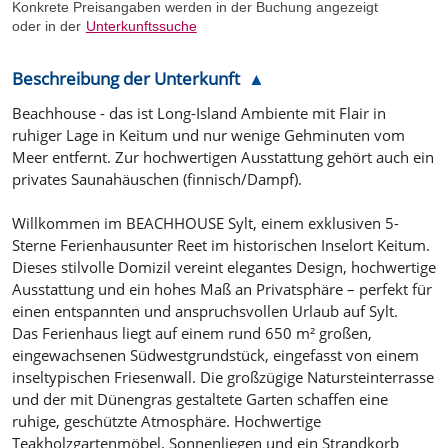
Konkrete Preisangaben werden in der Buchung angezeigt
oder in der
Unterkunftssuche
Beschreibung der Unterkunft
Beachhouse - das ist Long-Island Ambiente mit Flair in
ruhiger Lage in Keitum und nur wenige Gehminuten vom
Meer entfernt. Zur hochwertigen Ausstattung gehört auch ein
privates Saunahäuschen (finnisch/Dampf).
Willkommen im BEACHHOUSE Sylt, einem exklusiven 5-
Sterne Ferienhausunter Reet im historischen Inselort Keitum.
Dieses stilvolle Domizil vereint elegantes Design, hochwertige
Ausstattung und ein hohes Maß an Privatsphäre – perfekt für
einen entspannten und anspruchsvollen Urlaub auf Sylt.
Das Ferienhaus liegt auf einem rund 650 m² großen,
eingewachsenen Südwestgrundstück, eingefasst von einem
inseltypischen Friesenwall. Die großzügige Natursteinterrasse
und der mit Dünengras gestaltete Garten schaffen eine
ruhige, geschützte Atmosphäre. Hochwertige
Teakholzgartenmöbel, Sonnenliegen und ein Strandkorb