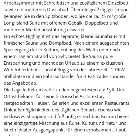
Arbeitszimmer mit Schreibtisch und zusätzlichem Einzelbett
sowie ein modernes Duschbad. Über die großzügige Treppe
gelangen Sie in den Spitzboden, wo Sie die ca. 25 m² große
Long-Island-Suite mit offenem Gebälk, Doppelbett und
moderner Medienausstattung erwartet .
Ein echtes Highlight ist das separate, kleine Saunahaus mit
finnischer Sauna und Dampfbad. Nach einem ausgedehnten
Spaziergang durch Keitum, entlang des Watts oder nach
einem Tag am Strand von Sylt, bietet die Sauna pure
Entspannung und macht den Urlaub zu einem exklusiven
Wohlfühlerlebnis – unabhängig von der Jahreszeit.. 2 PKW
Stellplätze und ein Fahrradständer für 4 Fahrräder runden
das Angebot ab.
Die Lage in Keitum zählt zu den begehrtesten auf Sylt. Der
Ort ist bekannt für seine historische Architektur,
reetgedeckten Häuser, Galerien und exzellenten Restaurants.
Einkaufsmöglichkeiten des täglichen Bedarfs ebenso wie
exklusives Shopping sind fußläufig erreichbar. Keitum bietet
eine einzigartige Mischung aus Ruhe, Kultur und Natur und
ist ein idealer Ausgangspunkt für einen erholsamen Urlaub