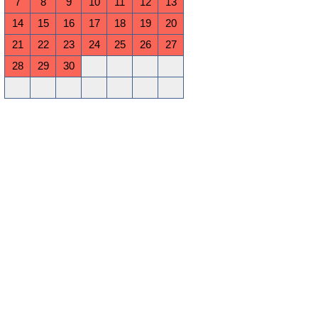
7
8
9
10
11
12
13
14
15
16
17
18
19
20
21
22
23
24
25
26
27
28
29
30
Oktober 2026
Mo
Di
Mi
Do
Fr
Sa
So
1
2
3
4
5
6
7
8
9
10
11
12
13
14
15
16
17
18
19
20
21
22
23
24
25
26
27
28
29
30
31
November 2026