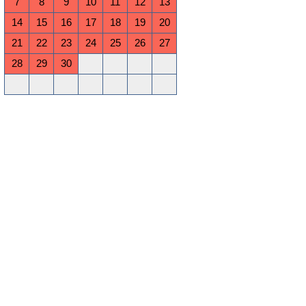
7
8
9
10
11
12
13
14
15
16
17
18
19
20
21
22
23
24
25
26
27
28
29
30
Oktober 2026
Mo
Di
Mi
Do
Fr
Sa
So
1
2
3
4
5
6
7
8
9
10
11
12
13
14
15
16
17
18
19
20
21
22
23
24
25
26
27
28
29
30
31
November 2026