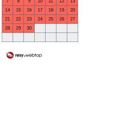
7
8
9
10
11
12
13
14
15
16
17
18
19
20
21
22
23
24
25
26
27
28
29
30
Oktober 2026
Mo
Di
Mi
Do
Fr
Sa
So
1
2
3
4
5
6
7
8
9
10
11
12
13
14
15
16
17
18
19
20
21
22
23
24
25
26
27
28
29
30
31
November 2026