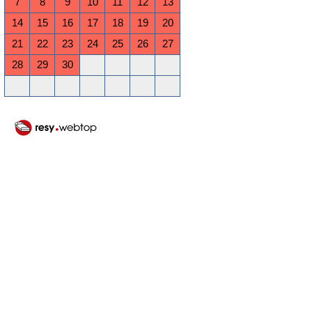
7
8
9
10
11
12
13
14
15
16
17
18
19
20
21
22
23
24
25
26
27
28
29
30
Oktober 2026
Mo
Di
Mi
Do
Fr
Sa
So
1
2
3
4
5
6
7
8
9
10
11
12
13
14
15
16
17
18
19
20
21
22
23
24
25
26
27
28
29
30
31
November 2026