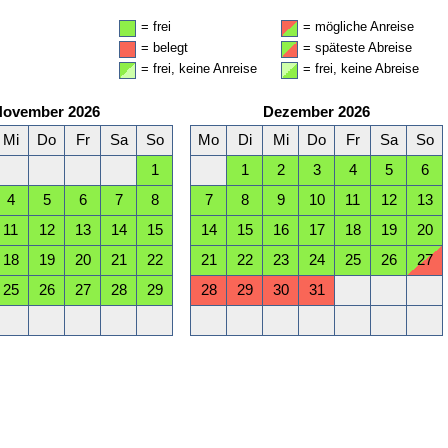
= frei
= mögliche Anreise
= belegt
= späteste Abreise
= frei, keine Anreise
= frei, keine Abreise
November 2026
Dezember 2026
Mi
Do
Fr
Sa
So
Mo
Di
Mi
Do
Fr
Sa
So
1
1
2
3
4
5
6
4
5
6
7
8
7
8
9
10
11
12
13
11
12
13
14
15
14
15
16
17
18
19
20
18
19
20
21
22
21
22
23
24
25
26
27
25
26
27
28
29
28
29
30
31