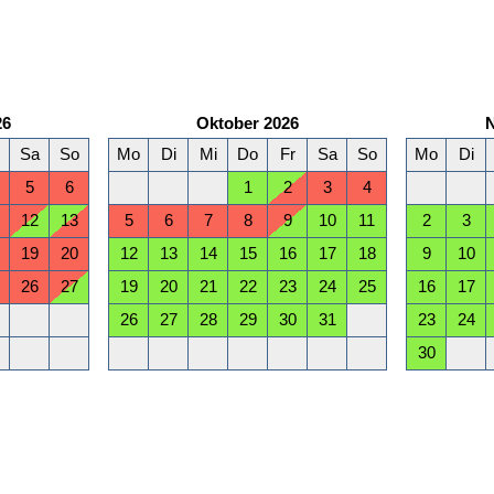
26
Oktober 2026
Sa
So
Mo
Di
Mi
Do
Fr
Sa
So
Mo
Di
5
6
1
2
3
4
12
13
5
6
7
8
9
10
11
2
3
19
20
12
13
14
15
16
17
18
9
10
26
27
19
20
21
22
23
24
25
16
17
26
27
28
29
30
31
23
24
30