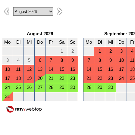
August 2026
September 20
Mo
Di
Mi
Do
Fr
Sa
So
Mo
Di
Mi
Do
Fr
1
2
1
2
3
4
3
4
5
6
7
8
9
7
8
9
10
11
10
11
12
13
14
15
16
14
15
16
17
18
17
18
19
20
21
22
23
21
22
23
24
25
24
25
26
27
28
29
30
28
29
30
31