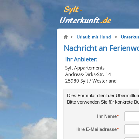
Urlaub mit Hund
Unterku
Nachricht an Ferienw
Ihr Anbieter:
Sylt Appartements
Andreas-Dirks-Str. 14
25980 Sylt / Westerland
Dies Formular dient der Übermittlun
Bitte verwenden Sie für konkrete
Bu
Ihr Name
Ihre E-Mailadresse